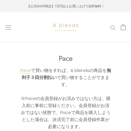
Skip
【公式SHOP限定】1万円以上お買い上げで送料無料！
to
content
Pace
Pace
で買い物をすれば、A blendsの商品を
無
利子３回分割払い
で買い物することができま
す。
※Paceの会員登録がお済みではない方は、購
入前に事前に登録ください。会員登録がお済
みではない状態で、Paceで商品を購入しよう
とした場合は、決済完了前に会員登録作業が
必要になります。