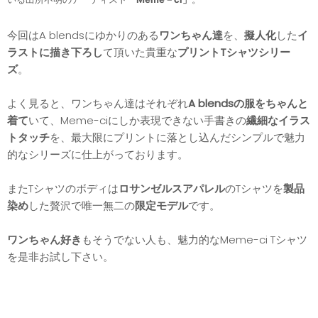
今回はA blendsにゆかりのある
ワンちゃん達
を、
擬人化
した
イ
ラストに描き下ろし
て頂いた貴重な
プリントTシャツシリー
ズ
。
よく見ると、ワンちゃん達はそれぞれ
A blendsの服をちゃんと
着て
いて、Meme-ciにしか表現できない手書きの
繊細なイラス
トタッチ
を、最大限にプリントに落とし込んだシンプルで魅力
的なシリーズに仕上がっております。
またTシャツのボディは
ロサンゼルスアパレル
のTシャツを
製品
染め
した贅沢で唯一無二の
限定モデル
です。
ワンちゃん好き
もそうでない人も、魅力的なMeme-ci Tシャツ
を是非お試し下さい。