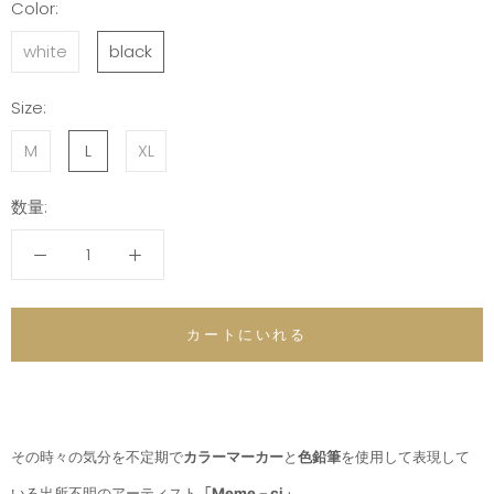
Color:
white
black
Size:
M
L
XL
数量:
カートにいれる
その時々の気分を不定期で
カラーマーカー
と
色鉛筆
を使用して表現して
いる出所不明のアーティスト
「Meme－ci」
。